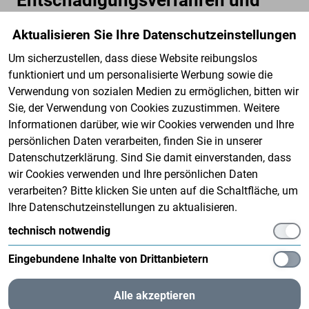
Sondergesetzliche
Aktualisieren Sie Ihre Datenschutzeinstellungen
Entschädigungsregelungen”
Um sicherzustellen, dass diese Website reibungslos
Der folgende Beitrag gibt eine kurze
funktioniert und um personalisierte Werbung sowie die
Verwendung von sozialen Medien zu ermöglichen, bitten wir
Zusammenfassung über des sechsten
Sie, der Verwendung von Cookies zuzustimmen. Weitere
Bandes der Reihe „Die Wiedergutmachung
Informationen darüber, wie wir Cookies verwenden und Ihre
nationalsozialistischen Unrechts durch die
persönlichen Daten verarbeiten, finden Sie in unserer
Bundesrepublik Deutschland“, die u.a. vom
Datenschutzerklärung. Sind Sie damit einverstanden, dass
wir Cookies verwenden und Ihre persönlichen Daten
Bundesministerium der Finanzen in sechs
verarbeiten? Bitte klicken Sie unten auf die Schaltfläche, um
Bänden herausgegeben wird, und und
Ihre Datenschutzeinstellungen zu aktualisieren.
konzentriert sich dementsprechend auf die
technisch notwendig
Umsetzung der jeweiligen
Eingebundene Inhalte von Drittanbietern
Entschädigungsgesetze.
Alle akzeptieren